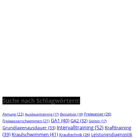
Suche nach Schlagwörtern:
Freiwasser
(26)
Atmung
(22)
Beinarbeit
(18)
Ausdauertraining
(17)
GA1
(40)
GA2
(32)
Freiwasserschwimmen
(21)
Gleiten
(17)
Intervalltraining
(52)
Krafttraining
Grundlagenausdauer
(33)
(39)
Kraulschwimmen
(41)
Leistungsdiagnostik
Kraultechnik
(26)