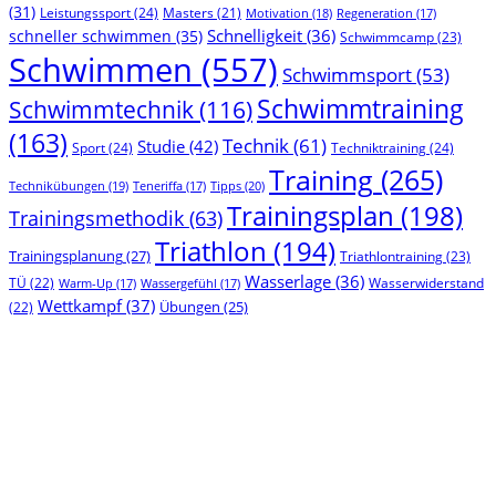
(31)
Leistungssport
(24)
Masters
(21)
Motivation
(18)
Regeneration
(17)
Schnelligkeit
(36)
schneller schwimmen
(35)
Schwimmcamp
(23)
Schwimmen
(557)
Schwimmsport
(53)
Schwimmtraining
Schwimmtechnik
(116)
(163)
Technik
(61)
Studie
(42)
Sport
(24)
Techniktraining
(24)
Training
(265)
Technikübungen
(19)
Tipps
(20)
Teneriffa
(17)
Trainingsplan
(198)
Trainingsmethodik
(63)
Triathlon
(194)
Trainingsplanung
(27)
Triathlontraining
(23)
Wasserlage
(36)
TÜ
(22)
Wasserwiderstand
Warm-Up
(17)
Wassergefühl
(17)
Wettkampf
(37)
(22)
Übungen
(25)