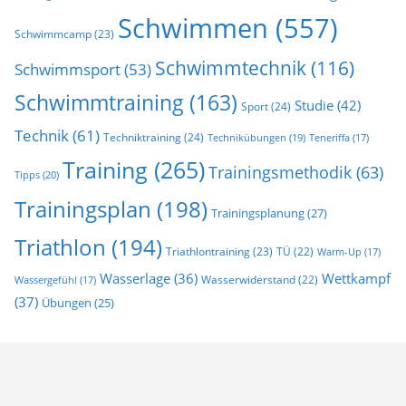
Schwimmen
(557)
Schwimmcamp
(23)
Schwimmtechnik
(116)
Schwimmsport
(53)
Schwimmtraining
(163)
Studie
(42)
Sport
(24)
Technik
(61)
Techniktraining
(24)
Technikübungen
(19)
Teneriffa
(17)
Training
(265)
Trainingsmethodik
(63)
Tipps
(20)
Trainingsplan
(198)
Trainingsplanung
(27)
Triathlon
(194)
Triathlontraining
(23)
TÜ
(22)
Warm-Up
(17)
Wasserlage
(36)
Wettkampf
Wasserwiderstand
(22)
Wassergefühl
(17)
(37)
Übungen
(25)