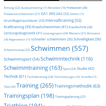
Freiwasser
(26)
Atmung
(22)
Beinarbeit
(18)
Ausdauertraining
(17)
GA1
(40)
GA2
(32)
Freiwasserschwimmen
(21)
Gleiten
(17)
Intervalltraining
(52)
Grundlagenausdauer
(33)
Krafttraining
(39)
Kraulschwimmen
(41)
Kraultechnik
(26)
Leistungsdiagnostik
(31)
Leistungssport
(24)
Masters
(21)
Motivation
Schnelligkeit
(36)
schneller schwimmen
(35)
(18)
Regeneration
(17)
Schwimmen
(557)
Schwimmcamp
(23)
Schwimmtechnik
(116)
Schwimmsport
(54)
Schwimmtraining
(163)
Studie
(42)
Sport
(24)
Technik
(61)
Techniktraining
(24)
Technikübungen
(19)
Teneriffa
(17)
Training
(265)
Trainingsmethodik
(63)
Tipps
(20)
Trainingsplan
(198)
Trainingsplanung
(27)
Triathlon
(194)