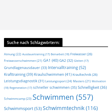
Suche nach Schlagwörtern:
Freiwasser
(26)
Atmung
(22)
Beinarbeit
(18)
Ausdauertraining
(17)
GA1
(40)
GA2
(32)
Freiwasserschwimmen
(21)
Gleiten
(17)
Intervalltraining
(52)
Grundlagenausdauer
(33)
Krafttraining
(39)
Kraulschwimmen
(41)
Kraultechnik
(26)
Leistungsdiagnostik
(31)
Leistungssport
(24)
Masters
(21)
Motivation
Schnelligkeit
(36)
schneller schwimmen
(35)
(18)
Regeneration
(17)
Schwimmen
(557)
Schwimmcamp
(23)
Schwimmtechnik
(116)
Schwimmsport
(53)