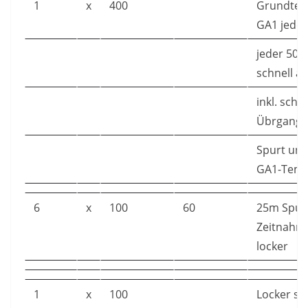
1
x
400
Grundtem
GA1 jedo
jeder 50
schnell 
inkl. sch
Übrgang 
Spurt und
GA1-Tem
6
x
100
60
25m Spurt
Zeitnahm
locker
1
x
100
Locker s