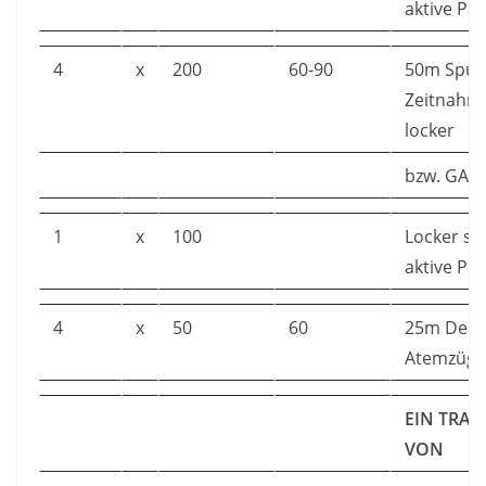
aktive Pa
4
x
200
60-90
50m Spurt
Zeitnahme
locker
bzw. GA1
1
x
100
Locker s
aktive Pa
4
x
50
60
25m Delfi
Atemzügen
EIN TRA
VON