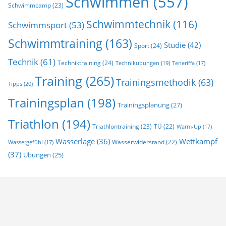
Schwimmen
(557)
Schwimmcamp
(23)
Schwimmtechnik
(116)
Schwimmsport
(53)
Schwimmtraining
(163)
Studie
(42)
Sport
(24)
Technik
(61)
Techniktraining
(24)
Technikübungen
(19)
Teneriffa
(17)
Training
(265)
Trainingsmethodik
(63)
Tipps
(20)
Trainingsplan
(198)
Trainingsplanung
(27)
Triathlon
(194)
Triathlontraining
(23)
TÜ
(22)
Warm-Up
(17)
Wasserlage
(36)
Wettkampf
Wasserwiderstand
(22)
Wassergefühl
(17)
(37)
Übungen
(25)