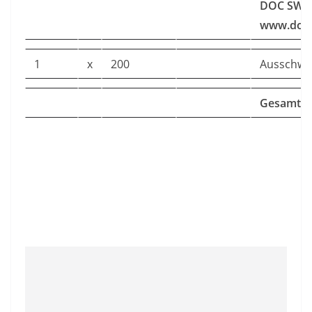
DOC SWI
www.doc
1
x
200
Ausschw
Gesamtum