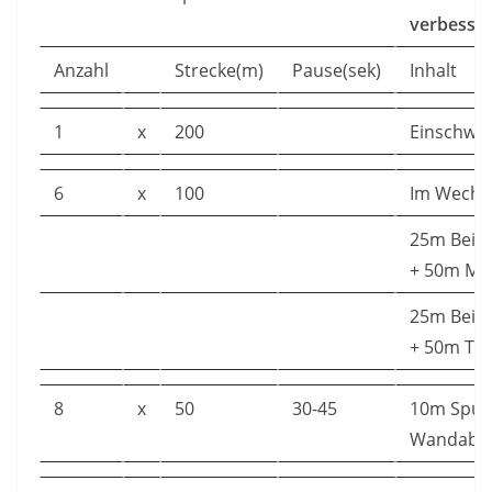
verbesse
Anzahl
Strecke(m)
Pause(sek)
Inhalt
1
x
200
Einschw
6
x
100
Im Wechse
25m Bein
+ 50m Min
25m Bein
+ 50m TÜ
8
x
50
30-45
10m Spur
Wandabst