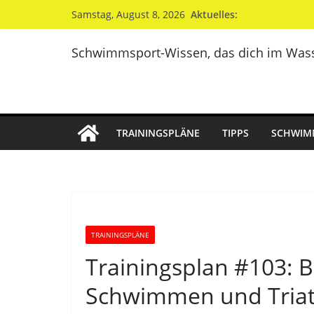
Zum
Aktuelles:
Samstag, August 8, 2026
Inhalt
springen
Schwimmsport-Wissen, das dich im Wass
TRAININGSPLÄNE
TIPPS
SCHWIM
TRAININGSPLÄNE
Trainingsplan #103: B
Schwimmen und Tria