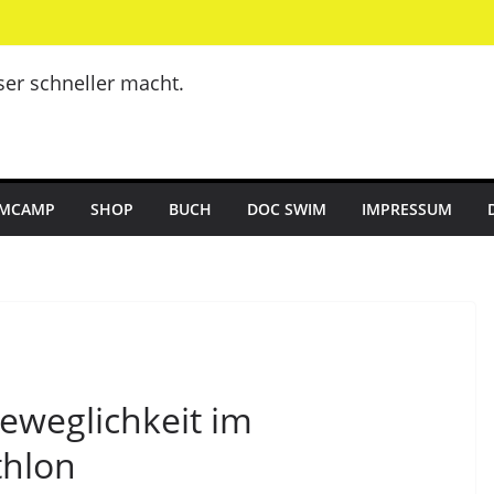
er schneller macht.
MCAMP
SHOP
BUCH
DOC SWIM
IMPRESSUM
eweglichkeit im
thlon