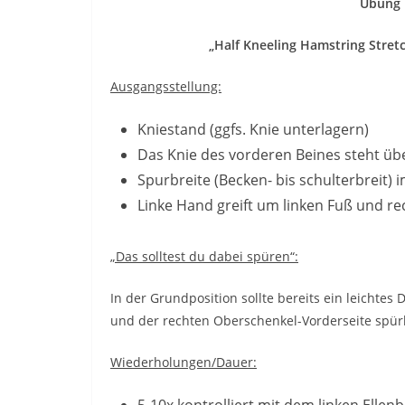
Übung 1
„Half Kneeling Hamstring Stre
Ausgangsstellung:
Kniestand (ggfs. Knie unterlagern)
Das Knie des vorderen Beines steht ü
Spurbreite (Becken- bis schulterbreit) 
Linke Hand greift um linken Fuß und re
„Das solltest du dabei spüren“:
In der Grundposition sollte bereits ein leichte
und der rechten Oberschenkel-Vorderseite spür
Wiederholungen/Dauer:
5-10x kontrolliert mit dem linken Ell