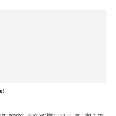
g!
t gut bewegen. Dieser Satz klingt so trivial und einleuchtend