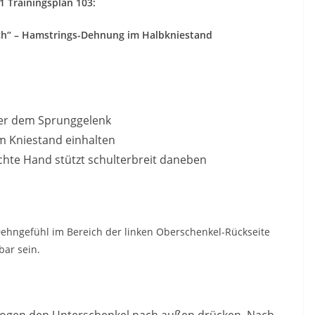
 Trainingsplan 103:
tch“ – Hamstrings-Dehnung im Halbkniestand
ber dem Sprunggelenk
im Kniestand einhalten
chte Hand stützt schulterbreit daneben
s Dehngefühl im Bereich der linken Oberschenkel-Rückseite
bar sein.
enbogen den Unterschenkel nach außen drücken. Nach