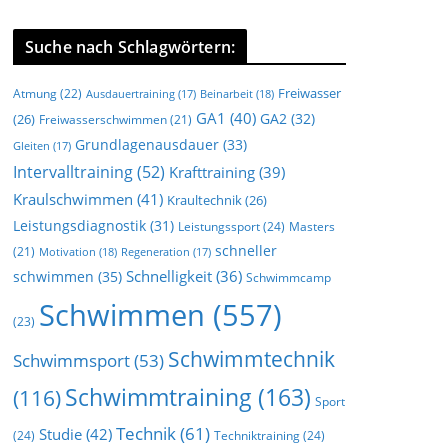
Suche nach Schlagwörtern:
Freiwasser
Atmung
(22)
Beinarbeit
(18)
Ausdauertraining
(17)
GA1
(40)
GA2
(32)
(26)
Freiwasserschwimmen
(21)
Grundlagenausdauer
(33)
Gleiten
(17)
Intervalltraining
(52)
Krafttraining
(39)
Kraulschwimmen
(41)
Kraultechnik
(26)
Leistungsdiagnostik
(31)
Leistungssport
(24)
Masters
schneller
(21)
Motivation
(18)
Regeneration
(17)
Schnelligkeit
(36)
schwimmen
(35)
Schwimmcamp
Schwimmen
(557)
(23)
Schwimmtechnik
Schwimmsport
(53)
Schwimmtraining
(163)
(116)
Sport
Technik
(61)
Studie
(42)
(24)
Techniktraining
(24)