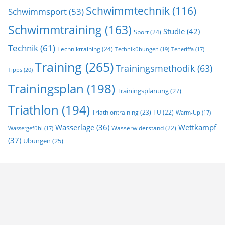
Schwimmtechnik
(116)
Schwimmsport
(53)
Schwimmtraining
(163)
Studie
(42)
Sport
(24)
Technik
(61)
Techniktraining
(24)
Technikübungen
(19)
Teneriffa
(17)
Training
(265)
Trainingsmethodik
(63)
Tipps
(20)
Trainingsplan
(198)
Trainingsplanung
(27)
Triathlon
(194)
Triathlontraining
(23)
TÜ
(22)
Warm-Up
(17)
Wasserlage
(36)
Wettkampf
Wasserwiderstand
(22)
Wassergefühl
(17)
(37)
Übungen
(25)