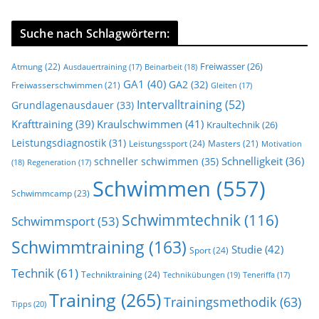
Suche nach Schlagwörtern:
Freiwasser
(26)
Atmung
(22)
Beinarbeit
(18)
Ausdauertraining
(17)
GA1
(40)
GA2
(32)
Freiwasserschwimmen
(21)
Gleiten
(17)
Intervalltraining
(52)
Grundlagenausdauer
(33)
Krafttraining
(39)
Kraulschwimmen
(41)
Kraultechnik
(26)
Leistungsdiagnostik
(31)
Leistungssport
(24)
Masters
(21)
Motivation
Schnelligkeit
(36)
schneller schwimmen
(35)
(18)
Regeneration
(17)
Schwimmen
(557)
Schwimmcamp
(23)
Schwimmtechnik
(116)
Schwimmsport
(53)
Schwimmtraining
(163)
Studie
(42)
Sport
(24)
Technik
(61)
Techniktraining
(24)
Technikübungen
(19)
Teneriffa
(17)
Training
(265)
Trainingsmethodik
(63)
Tipps
(20)