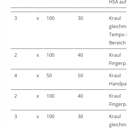
HSA auf T
3
x
100
30
Kraul
gleichmäß
Tempo im
Bereich
2
x
100
40
Kraul
Fingerpad
4
x
50
50
Kraul
Handpadd
2
x
100
40
Kraul
Fingerpad
3
x
100
30
Kraul
gleichmäß