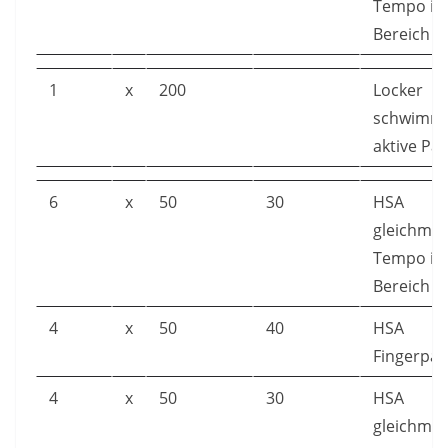
Tempo im
Bereich
1
x
200
Locker
schwimme
aktive Pa
6
x
50
30
HSA
gleichmäß
Tempo im
Bereich
4
x
50
40
HSA
Fingerpad
4
x
50
30
HSA
gleichmäß