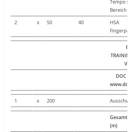
Tempo im
Bereich
2
x
50
40
HSA
Fingerpad
EI
TRAININ
VO
DOC S
www.doc
1
x
200
Ausschw
Gesamtu
(m)