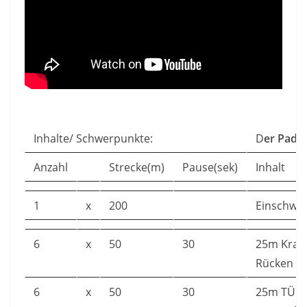
Inhalte/ Schwerpunkte:
D
er Paddl
Anzahl
Strecke(m)
Pause(sek)
Inhalt
1
x
200
Einschw
6
x
50
30
25m Krau
Rücken
6
x
50
30
25m TÜ +