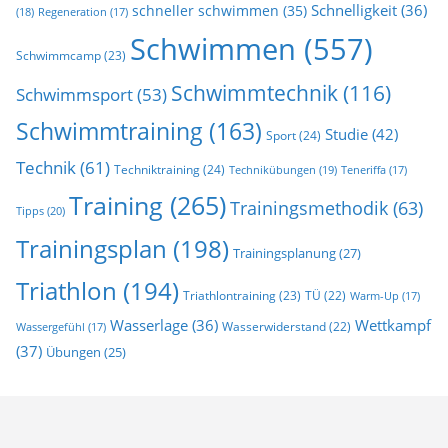
Schnelligkeit
(36)
schneller schwimmen
(35)
(18)
Regeneration
(17)
Schwimmen
(557)
Schwimmcamp
(23)
Schwimmtechnik
(116)
Schwimmsport
(53)
Schwimmtraining
(163)
Studie
(42)
Sport
(24)
Technik
(61)
Techniktraining
(24)
Technikübungen
(19)
Teneriffa
(17)
Training
(265)
Trainingsmethodik
(63)
Tipps
(20)
Trainingsplan
(198)
Trainingsplanung
(27)
Triathlon
(194)
Triathlontraining
(23)
TÜ
(22)
Warm-Up
(17)
Wasserlage
(36)
Wettkampf
Wasserwiderstand
(22)
Wassergefühl
(17)
(37)
Übungen
(25)