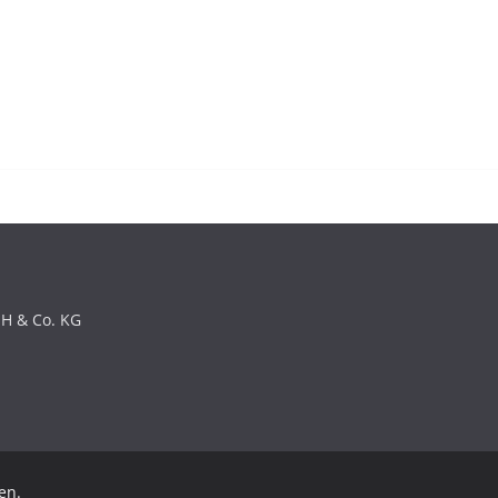
bH & Co. KG
en.