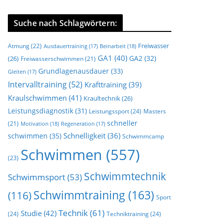
Suche nach Schlagwörtern:
Freiwasser
Atmung
(22)
Beinarbeit
(18)
Ausdauertraining
(17)
GA1
(40)
GA2
(32)
(26)
Freiwasserschwimmen
(21)
Grundlagenausdauer
(33)
Gleiten
(17)
Intervalltraining
(52)
Krafttraining
(39)
Kraulschwimmen
(41)
Kraultechnik
(26)
Leistungsdiagnostik
(31)
Leistungssport
(24)
Masters
schneller
(21)
Motivation
(18)
Regeneration
(17)
Schnelligkeit
(36)
schwimmen
(35)
Schwimmcamp
Schwimmen
(557)
(23)
Schwimmtechnik
Schwimmsport
(53)
Schwimmtraining
(163)
(116)
Sport
Technik
(61)
Studie
(42)
(24)
Techniktraining
(24)