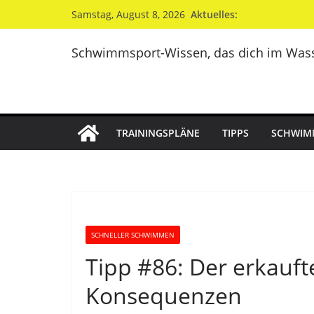
Zum
Aktuelles:
Samstag, August 8, 2026
Inhalt
springen
Schwimmsport-Wissen, das dich im Wass
TRAININGSPLÄNE
TIPPS
SCHWIM
SCHNELLER SCHWIMMEN
Tipp #86: Der erkauf
Konsequenzen