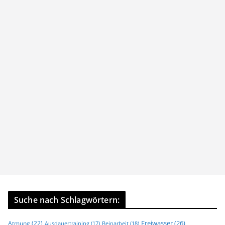
Suche nach Schlagwörtern:
Freiwasser
(26)
Atmung
(22)
Beinarbeit
(18)
Ausdauertraining
(17)