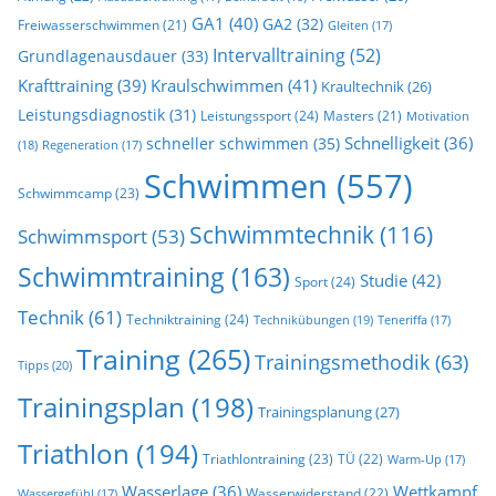
GA1
(40)
GA2
(32)
Freiwasserschwimmen
(21)
Gleiten
(17)
Intervalltraining
(52)
Grundlagenausdauer
(33)
Krafttraining
(39)
Kraulschwimmen
(41)
Kraultechnik
(26)
Leistungsdiagnostik
(31)
Leistungssport
(24)
Masters
(21)
Motivation
Schnelligkeit
(36)
schneller schwimmen
(35)
(18)
Regeneration
(17)
Schwimmen
(557)
Schwimmcamp
(23)
Schwimmtechnik
(116)
Schwimmsport
(53)
Schwimmtraining
(163)
Studie
(42)
Sport
(24)
Technik
(61)
Techniktraining
(24)
Technikübungen
(19)
Teneriffa
(17)
Training
(265)
Trainingsmethodik
(63)
Tipps
(20)
Trainingsplan
(198)
Trainingsplanung
(27)
Triathlon
(194)
Triathlontraining
(23)
TÜ
(22)
Warm-Up
(17)
Wasserlage
(36)
Wettkampf
Wasserwiderstand
(22)
Wassergefühl
(17)