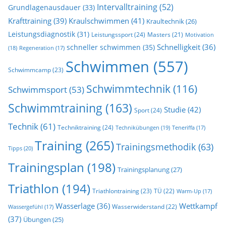
Intervalltraining
(52)
Grundlagenausdauer
(33)
Krafttraining
(39)
Kraulschwimmen
(41)
Kraultechnik
(26)
Leistungsdiagnostik
(31)
Leistungssport
(24)
Masters
(21)
Motivation
Schnelligkeit
(36)
schneller schwimmen
(35)
(18)
Regeneration
(17)
Schwimmen
(557)
Schwimmcamp
(23)
Schwimmtechnik
(116)
Schwimmsport
(53)
Schwimmtraining
(163)
Studie
(42)
Sport
(24)
Technik
(61)
Techniktraining
(24)
Technikübungen
(19)
Teneriffa
(17)
Training
(265)
Trainingsmethodik
(63)
Tipps
(20)
Trainingsplan
(198)
Trainingsplanung
(27)
Triathlon
(194)
Triathlontraining
(23)
TÜ
(22)
Warm-Up
(17)
Wasserlage
(36)
Wettkampf
Wasserwiderstand
(22)
Wassergefühl
(17)
(37)
Übungen
(25)