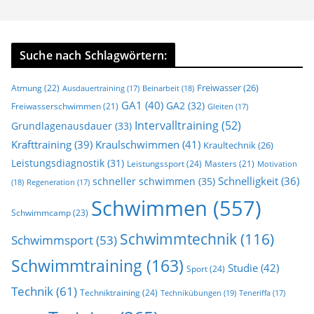
Suche nach Schlagwörtern:
Freiwasser
(26)
Atmung
(22)
Beinarbeit
(18)
Ausdauertraining
(17)
GA1
(40)
GA2
(32)
Freiwasserschwimmen
(21)
Gleiten
(17)
Intervalltraining
(52)
Grundlagenausdauer
(33)
Krafttraining
(39)
Kraulschwimmen
(41)
Kraultechnik
(26)
Leistungsdiagnostik
(31)
Leistungssport
(24)
Masters
(21)
Motivation
Schnelligkeit
(36)
schneller schwimmen
(35)
(18)
Regeneration
(17)
Schwimmen
(557)
Schwimmcamp
(23)
Schwimmtechnik
(116)
Schwimmsport
(53)
Schwimmtraining
(163)
Studie
(42)
Sport
(24)
Technik
(61)
Techniktraining
(24)
Technikübungen
(19)
Teneriffa
(17)