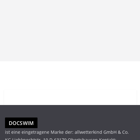
DOCSWIM
ist eine eingetragene Marke der: allwetterkind GmbH & Co.
KG Liebknechtstr. 19 D-63179 Obertshausen Kontakt: