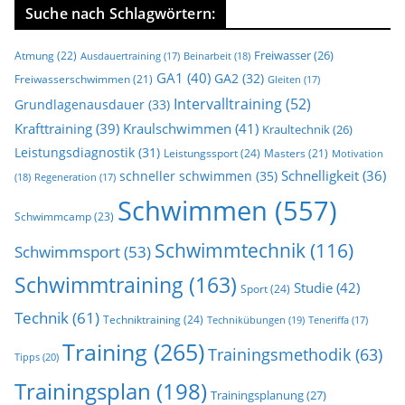
Suche nach Schlagwörtern:
Freiwasser
(26)
Atmung
(22)
Beinarbeit
(18)
Ausdauertraining
(17)
GA1
(40)
GA2
(32)
Freiwasserschwimmen
(21)
Gleiten
(17)
Intervalltraining
(52)
Grundlagenausdauer
(33)
Krafttraining
(39)
Kraulschwimmen
(41)
Kraultechnik
(26)
Leistungsdiagnostik
(31)
Leistungssport
(24)
Masters
(21)
Motivation
Schnelligkeit
(36)
schneller schwimmen
(35)
(18)
Regeneration
(17)
Schwimmen
(557)
Schwimmcamp
(23)
Schwimmtechnik
(116)
Schwimmsport
(53)
Schwimmtraining
(163)
Studie
(42)
Sport
(24)
Technik
(61)
Techniktraining
(24)
Technikübungen
(19)
Teneriffa
(17)
Training
(265)
Trainingsmethodik
(63)
Tipps
(20)
Trainingsplan
(198)
Trainingsplanung
(27)