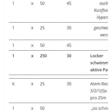
1
x
50
45
auch m
Kurzflosse
Hypersp
1
x
25
30
geschwo
werden
1
x
50
45
1
x
250
30
Locker
schwimmen
aktive Pau
6
x
25
30
Atem-Redu
3/2/1(0)x 
pro 25m
1
x
50
„so schnell