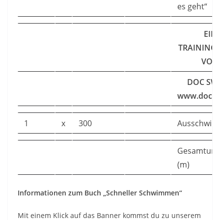
es geht“
EIN
TRAINING
VON
DOC SWI
www.docsw
1
x
300
Ausschwi
Gesamtum
(m)
Informationen zum Buch „Schneller Schwimmen“
Mit einem Klick auf das Banner kommst du zu unserem