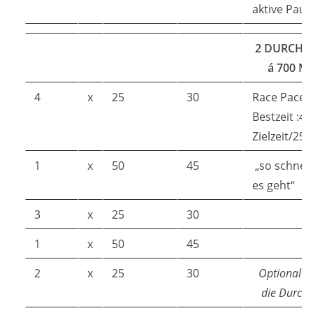
aktive Paus
2 DURCH
á 700 M
4
x
25
30
Race Pace 
Bestzeit :4 
Zielzeit/25
1
x
50
45
„so schnell
es geht“
3
x
25
30
1
x
50
45
2
x
25
30
Optional k
die Durch