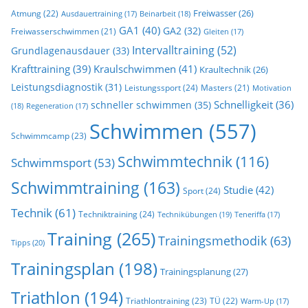
Freiwasser
(26)
Atmung
(22)
Beinarbeit
(18)
Ausdauertraining
(17)
GA1
(40)
GA2
(32)
Freiwasserschwimmen
(21)
Gleiten
(17)
Intervalltraining
(52)
Grundlagenausdauer
(33)
Krafttraining
(39)
Kraulschwimmen
(41)
Kraultechnik
(26)
Leistungsdiagnostik
(31)
Leistungssport
(24)
Masters
(21)
Motivation
Schnelligkeit
(36)
schneller schwimmen
(35)
(18)
Regeneration
(17)
Schwimmen
(557)
Schwimmcamp
(23)
Schwimmtechnik
(116)
Schwimmsport
(53)
Schwimmtraining
(163)
Studie
(42)
Sport
(24)
Technik
(61)
Techniktraining
(24)
Technikübungen
(19)
Teneriffa
(17)
Training
(265)
Trainingsmethodik
(63)
Tipps
(20)
Trainingsplan
(198)
Trainingsplanung
(27)
Triathlon
(194)
Triathlontraining
(23)
TÜ
(22)
Warm-Up
(17)