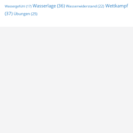
Wasserlage
(36)
Wettkampf
Wasserwiderstand
(22)
Wassergefühl
(17)
(37)
Übungen
(25)