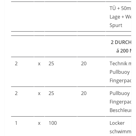
TÜ + 50m g
Lage + Wen
Spurt
2 DURCH
á 200 M
2
x
25
20
Technik mit
Pullbuoy &
Fingerpadd
2
x
25
20
Pullbuoy &
Fingerpadd
Beschleuni
1
x
100
Locker
schwimmen