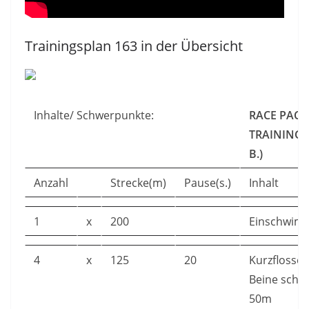
Trainingsplan 163 in der Übersicht
Inhalte/ Schwerpunkte:
RACE PACE
TRAINING 
B.)
Anzahl
Strecke(m)
Pause(s.)
Inhalt
1
x
200
Einschwim
4
x
125
20
Kurzflosse
Beine schne
50m