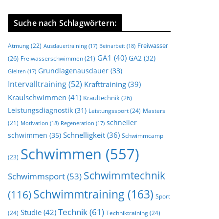
Suche nach Schlagwörtern:
Freiwasser
Atmung
(22)
Beinarbeit
(18)
Ausdauertraining
(17)
GA1
(40)
GA2
(32)
(26)
Freiwasserschwimmen
(21)
Grundlagenausdauer
(33)
Gleiten
(17)
Intervalltraining
(52)
Krafttraining
(39)
Kraulschwimmen
(41)
Kraultechnik
(26)
Leistungsdiagnostik
(31)
Leistungssport
(24)
Masters
schneller
(21)
Motivation
(18)
Regeneration
(17)
Schnelligkeit
(36)
schwimmen
(35)
Schwimmcamp
Schwimmen
(557)
(23)
Schwimmtechnik
Schwimmsport
(53)
Schwimmtraining
(163)
(116)
Sport
Technik
(61)
Studie
(42)
(24)
Techniktraining
(24)