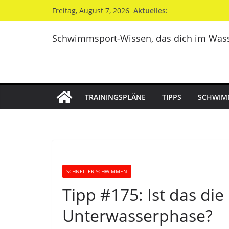
Zum
Aktuelles:
Freitag, August 7, 2026
Inhalt
springen
Schwimmsport-Wissen, das dich im Wass
TRAININGSPLÄNE
TIPPS
SCHWIM
SCHNELLER SCHWIMMEN
Tipp #175: Ist das di
Unterwasserphase?