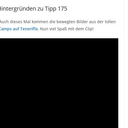
Hintergründen zu Tipp 175
. Auch dieses Mal kommen die bewegten Bilder aus der tollen
amps auf Teneriffa
. Nun viel Spaß mit dem Clip!