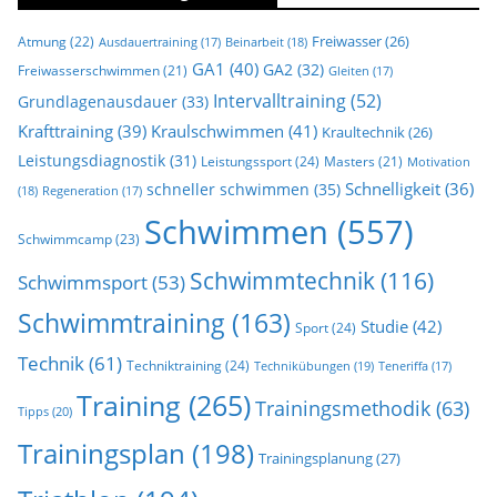
Freiwasser
(26)
Atmung
(22)
Beinarbeit
(18)
Ausdauertraining
(17)
GA1
(40)
GA2
(32)
Freiwasserschwimmen
(21)
Gleiten
(17)
Intervalltraining
(52)
Grundlagenausdauer
(33)
Krafttraining
(39)
Kraulschwimmen
(41)
Kraultechnik
(26)
Leistungsdiagnostik
(31)
Leistungssport
(24)
Masters
(21)
Motivation
Schnelligkeit
(36)
schneller schwimmen
(35)
(18)
Regeneration
(17)
Schwimmen
(557)
Schwimmcamp
(23)
Schwimmtechnik
(116)
Schwimmsport
(53)
Schwimmtraining
(163)
Studie
(42)
Sport
(24)
Technik
(61)
Techniktraining
(24)
Technikübungen
(19)
Teneriffa
(17)
Training
(265)
Trainingsmethodik
(63)
Tipps
(20)
Trainingsplan
(198)
Trainingsplanung
(27)