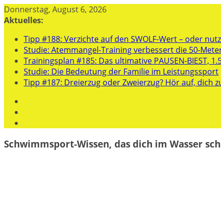
Zum
Donnerstag, August 6, 2026
Inhalt
Aktuelles:
springen
Tipp #188: Verzichte auf den SWOLF-Wert – oder nutze
Studie: Atemmangel-Training verbessert die 50-Mete
Trainingsplan #185: Das ultimative PAUSEN-BIEST, 1.
Studie: Die Bedeutung der Familie im Leistungssport
Tipp #187: Dreierzug oder Zweierzug? Hör auf, dich z
Schwimmsport-Wissen, das dich im Wasser sch