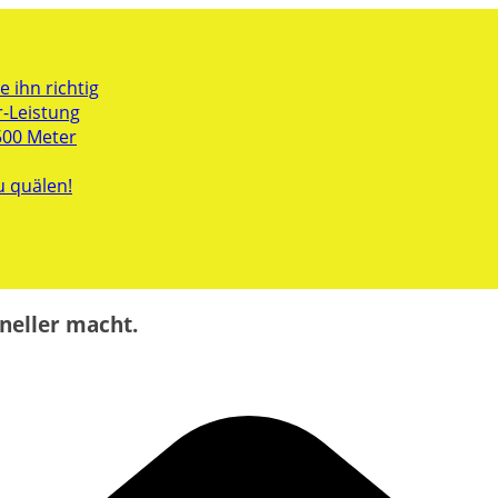
 ihn richtig
r-Leistung
500 Meter
u quälen!
neller macht.