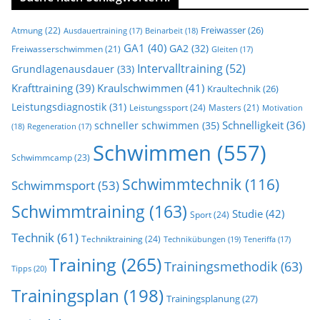
Freiwasser
(26)
Atmung
(22)
Beinarbeit
(18)
Ausdauertraining
(17)
GA1
(40)
GA2
(32)
Freiwasserschwimmen
(21)
Gleiten
(17)
Intervalltraining
(52)
Grundlagenausdauer
(33)
Krafttraining
(39)
Kraulschwimmen
(41)
Kraultechnik
(26)
Leistungsdiagnostik
(31)
Leistungssport
(24)
Masters
(21)
Motivation
Schnelligkeit
(36)
schneller schwimmen
(35)
(18)
Regeneration
(17)
Schwimmen
(557)
Schwimmcamp
(23)
Schwimmtechnik
(116)
Schwimmsport
(53)
Schwimmtraining
(163)
Studie
(42)
Sport
(24)
Technik
(61)
Techniktraining
(24)
Technikübungen
(19)
Teneriffa
(17)
Training
(265)
Trainingsmethodik
(63)
Tipps
(20)
Trainingsplan
(198)
Trainingsplanung
(27)