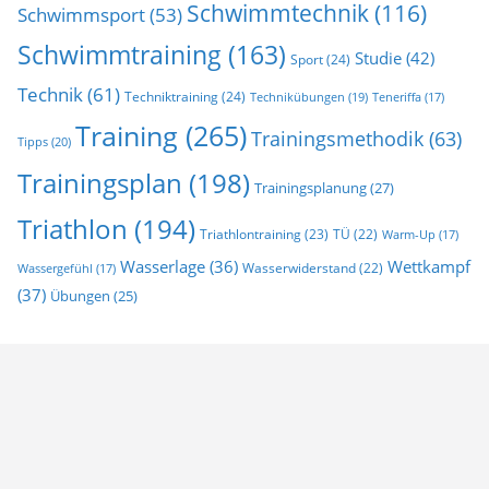
Schwimmtechnik
(116)
Schwimmsport
(53)
Schwimmtraining
(163)
Studie
(42)
Sport
(24)
Technik
(61)
Techniktraining
(24)
Technikübungen
(19)
Teneriffa
(17)
Training
(265)
Trainingsmethodik
(63)
Tipps
(20)
Trainingsplan
(198)
Trainingsplanung
(27)
Triathlon
(194)
Triathlontraining
(23)
TÜ
(22)
Warm-Up
(17)
Wasserlage
(36)
Wettkampf
Wasserwiderstand
(22)
Wassergefühl
(17)
(37)
Übungen
(25)