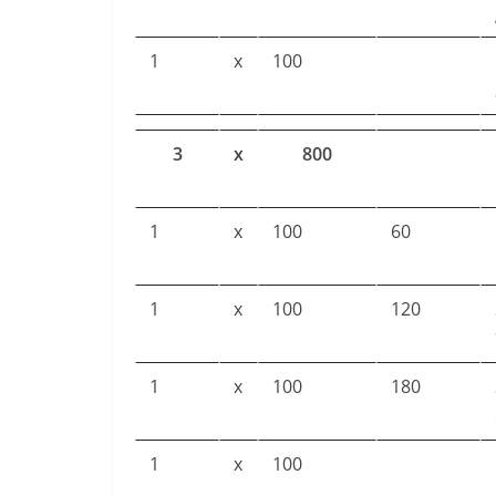
1
x
100
3
x
800
1
x
100
60
1
x
100
120
1
x
100
180
1
x
100