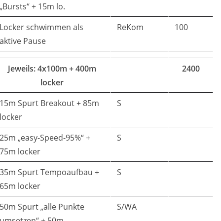
„Bursts“ + 15m lo.
Locker schwimmen als
ReKom
100
aktive Pause
Jeweils: 4x100m + 400m
2400
locker
15m Spurt Breakout + 85m
S
locker
25m „easy-Speed-95%“ +
S
75m locker
35m Spurt Tempoaufbau +
S
65m locker
50m Spurt „alle Punkte
S/WA
umsetzen“ + 50m