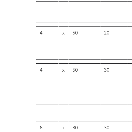
4
x
50
20
4
x
50
30
6
x
30
30