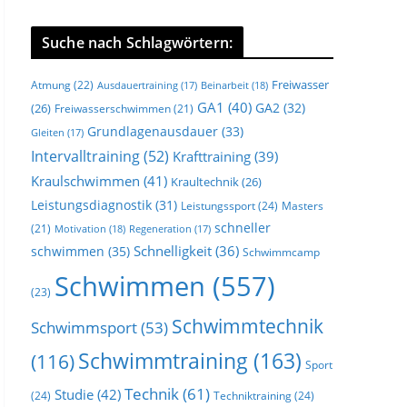
Suche nach Schlagwörtern:
Freiwasser
Atmung
(22)
Beinarbeit
(18)
Ausdauertraining
(17)
GA1
(40)
GA2
(32)
(26)
Freiwasserschwimmen
(21)
Grundlagenausdauer
(33)
Gleiten
(17)
Intervalltraining
(52)
Krafttraining
(39)
Kraulschwimmen
(41)
Kraultechnik
(26)
Leistungsdiagnostik
(31)
Leistungssport
(24)
Masters
schneller
(21)
Motivation
(18)
Regeneration
(17)
Schnelligkeit
(36)
schwimmen
(35)
Schwimmcamp
Schwimmen
(557)
(23)
Schwimmtechnik
Schwimmsport
(53)
Schwimmtraining
(163)
(116)
Sport
Technik
(61)
Studie
(42)
(24)
Techniktraining
(24)