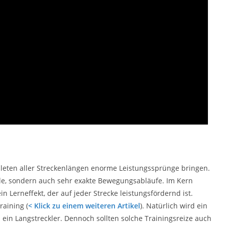
leten aller Streckenlängen enorme Leistungssprünge bringen.
elle, sondern auch sehr exakte Bewegungsabläufe. Im Kern
in Lerneffekt, der auf jeder Strecke leistungsfördernd ist.
raining (
< Klick zu einem weiteren Artikel
). Natürlich wird ein
s ein Langstreckler. Dennoch sollten solche Trainingsreize auch