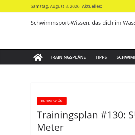
Zum
Aktuelles:
Samstag, August 8, 2026
Inhalt
springen
Schwimmsport-Wissen, das dich im Wass
TRAININGSPLÄNE
TIPPS
SCHWIM
TRAININGSPLÄNE
Trainingsplan #130: 
Meter