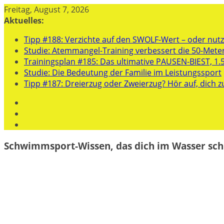
Zum
Freitag, August 7, 2026
Inhalt
Aktuelles:
springen
Tipp #188: Verzichte auf den SWOLF-Wert – oder nutze
Studie: Atemmangel-Training verbessert die 50-Mete
Trainingsplan #185: Das ultimative PAUSEN-BIEST, 1.
Studie: Die Bedeutung der Familie im Leistungssport
Tipp #187: Dreierzug oder Zweierzug? Hör auf, dich z
Schwimmsport-Wissen, das dich im Wasser sch