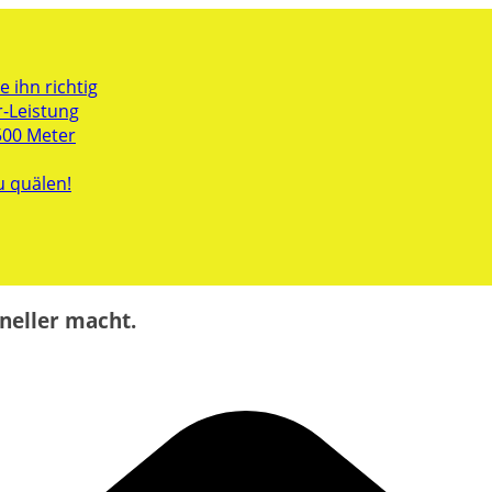
 ihn richtig
r-Leistung
500 Meter
u quälen!
neller macht.