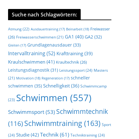
Suche nach Schlagwörtern:
Freiwasser
Atmung
(22)
Beinarbeit
(18)
Ausdauertraining
(17)
GA1
(40)
GA2
(32)
(26)
Freiwasserschwimmen
(21)
Grundlagenausdauer
(33)
Gleiten
(17)
Intervalltraining
(52)
Krafttraining
(39)
Kraulschwimmen
(41)
Kraultechnik
(26)
Leistungsdiagnostik
(31)
Leistungssport
(24)
Masters
schneller
(21)
Motivation
(18)
Regeneration
(17)
Schnelligkeit
(36)
schwimmen
(35)
Schwimmcamp
Schwimmen
(557)
(23)
Schwimmtechnik
Schwimmsport
(53)
Schwimmtraining
(163)
(116)
Sport
Technik
(61)
Studie
(42)
(24)
Techniktraining
(24)