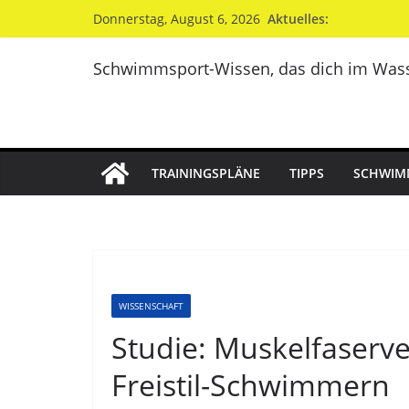
Zum
Aktuelles:
Donnerstag, August 6, 2026
Inhalt
springen
Schwimmsport-Wissen, das dich im Wass
TRAININGSPLÄNE
TIPPS
SCHWIM
WISSENSCHAFT
Studie: Muskelfaserve
Freistil-Schwimmern