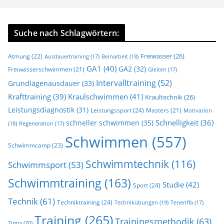
Suche nach Schlagwörtern:
Freiwasser
(26)
Atmung
(22)
Beinarbeit
(18)
Ausdauertraining
(17)
GA1
(40)
GA2
(32)
Freiwasserschwimmen
(21)
Gleiten
(17)
Intervalltraining
(52)
Grundlagenausdauer
(33)
Krafttraining
(39)
Kraulschwimmen
(41)
Kraultechnik
(26)
Leistungsdiagnostik
(31)
Leistungssport
(24)
Masters
(21)
Motivation
Schnelligkeit
(36)
schneller schwimmen
(35)
(18)
Regeneration
(17)
Schwimmen
(557)
Schwimmcamp
(23)
Schwimmtechnik
(116)
Schwimmsport
(53)
Schwimmtraining
(163)
Studie
(42)
Sport
(24)
Technik
(61)
Techniktraining
(24)
Technikübungen
(19)
Teneriffa
(17)
Training
(265)
Trainingsmethodik
(63)
Tipps
(20)