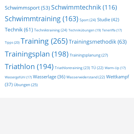
Schwimmtechnik
(116)
Schwimmsport
(53)
Schwimmtraining
(163)
Studie
(42)
Sport
(24)
Technik
(61)
Techniktraining
(24)
Technikübungen
(19)
Teneriffa
(17)
Training
(265)
Trainingsmethodik
(63)
Tipps
(20)
Trainingsplan
(198)
Trainingsplanung
(27)
Triathlon
(194)
Triathlontraining
(23)
TÜ
(22)
Warm-Up
(17)
Wasserlage
(36)
Wettkampf
Wasserwiderstand
(22)
Wassergefühl
(17)
(37)
Übungen
(25)