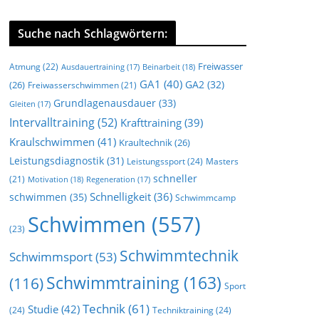
Suche nach Schlagwörtern:
Freiwasser
Atmung
(22)
Beinarbeit
(18)
Ausdauertraining
(17)
GA1
(40)
GA2
(32)
(26)
Freiwasserschwimmen
(21)
Grundlagenausdauer
(33)
Gleiten
(17)
Intervalltraining
(52)
Krafttraining
(39)
Kraulschwimmen
(41)
Kraultechnik
(26)
Leistungsdiagnostik
(31)
Leistungssport
(24)
Masters
schneller
(21)
Motivation
(18)
Regeneration
(17)
Schnelligkeit
(36)
schwimmen
(35)
Schwimmcamp
Schwimmen
(557)
(23)
Schwimmtechnik
Schwimmsport
(53)
Schwimmtraining
(163)
(116)
Sport
Technik
(61)
Studie
(42)
(24)
Techniktraining
(24)