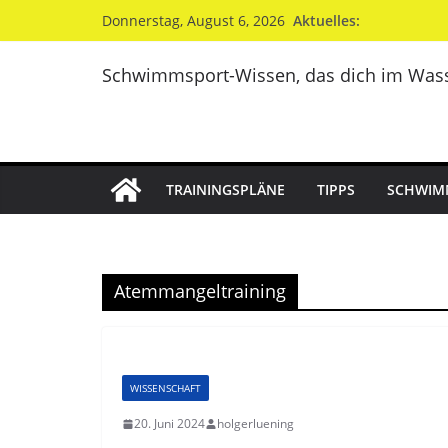
Zum
Aktuelles:
Donnerstag, August 6, 2026
Inhalt
springen
Schwimmsport-Wissen, das dich im Wass
TRAININGSPLÄNE
TIPPS
SCHWIM
Atemmangeltraining
WISSENSCHAFT
20. Juni 2024
holgerluening