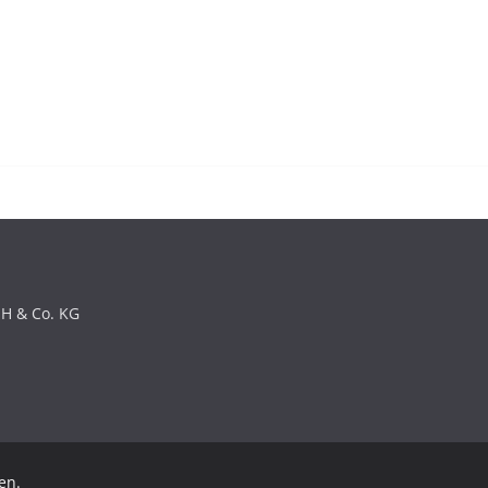
bH & Co. KG
en.