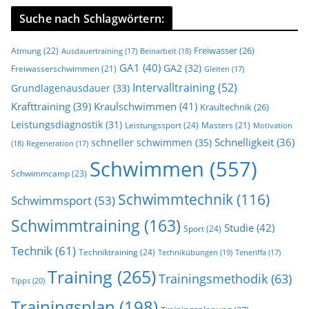
Suche nach Schlagwörtern:
Freiwasser
(26)
Atmung
(22)
Beinarbeit
(18)
Ausdauertraining
(17)
GA1
(40)
GA2
(32)
Freiwasserschwimmen
(21)
Gleiten
(17)
Intervalltraining
(52)
Grundlagenausdauer
(33)
Krafttraining
(39)
Kraulschwimmen
(41)
Kraultechnik
(26)
Leistungsdiagnostik
(31)
Leistungssport
(24)
Masters
(21)
Motivation
Schnelligkeit
(36)
schneller schwimmen
(35)
(18)
Regeneration
(17)
Schwimmen
(557)
Schwimmcamp
(23)
Schwimmtechnik
(116)
Schwimmsport
(53)
Schwimmtraining
(163)
Studie
(42)
Sport
(24)
Technik
(61)
Techniktraining
(24)
Technikübungen
(19)
Teneriffa
(17)
Training
(265)
Trainingsmethodik
(63)
Tipps
(20)
Trainingsplan
(198)