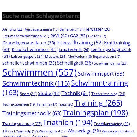
Suche nach Schlagwörtern:
Freiwasser
(26)
Atmung
(22)
Beinarbeit
(18)
Ausdauertraining
(17)
GA1
(40)
GA2
(32)
Freiwasserschwimmen
(21)
Gleiten
(17)
Intervalltraining
(52)
Krafttraining
Grundlagenausdauer
(33)
(39)
Kraulschwimmen
(41)
Leistungsdiagnostik
Kraultechnik
(26)
(31)
Leistungssport
(24)
Masters
(21)
Motivation
(18)
Regeneration
(17)
Schnelligkeit
(36)
schneller schwimmen
(35)
Schwimmcamp
(23)
Schwimmen
(557)
Schwimmsport
(53)
Schwimmtraining
Schwimmtechnik
(116)
(163)
Technik
(61)
Studie
(42)
Sport
(24)
Techniktraining
(24)
Training
(265)
Technikübungen
(19)
Tipps
(20)
Teneriffa
(17)
Trainingsplan
(198)
Trainingsmethodik
(63)
Triathlon
(194)
Trainingsplanung
(27)
Triathlontraining
(23)
Wasserlage
(36)
TÜ
(22)
Wasserwiderstand
Warm-Up
(17)
Wassergefühl
(17)