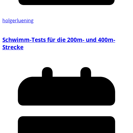
holgerluening
Schwimm-Tests für die 200m- und 400m-
Strecke