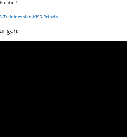
ß dabei!
8-Trainingsplan-KISS-Prinzip
rungen: