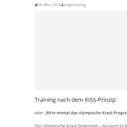
26. März 2018
holgerluening
Training nach dem KISS-Prinzip
oder
„Bitte einmal das olympische Kraul-Prog
Das Olympische Kraul-Programm – da passt es be