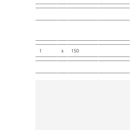
1
x
150