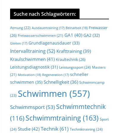
Suche nach Schlagwörtern:
Freiwasser
Atmung
(22)
Beinarbeit
(18)
Ausdauertraining
(17)
GA1
(40)
GA2
(32)
(26)
Freiwasserschwimmen
(21)
Grundlagenausdauer
(33)
Gleiten
(17)
Intervalltraining
(52)
Krafttraining
(39)
Kraulschwimmen
(41)
Kraultechnik
(26)
Leistungsdiagnostik
(31)
Leistungssport
(24)
Masters
schneller
(21)
Motivation
(18)
Regeneration
(17)
Schnelligkeit
(36)
schwimmen
(35)
Schwimmcamp
Schwimmen
(557)
(23)
Schwimmtechnik
Schwimmsport
(53)
Schwimmtraining
(163)
(116)
Sport
Technik
(61)
Studie
(42)
(24)
Techniktraining
(24)