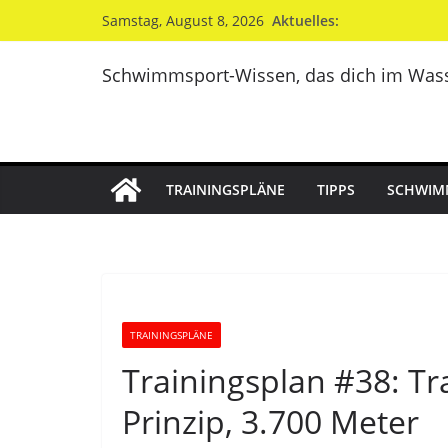
Zum
Aktuelles:
Samstag, August 8, 2026
Inhalt
springen
Schwimmsport-Wissen, das dich im Wass
TRAININGSPLÄNE
TIPPS
SCHWIM
TRAININGSPLÄNE
Trainingsplan #38: Tr
Prinzip, 3.700 Meter