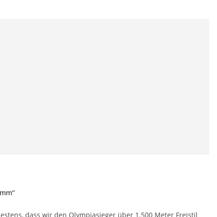
ramm“
stens, dass wir den Olympiasieger über 1.500 Meter Freistil