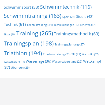
Schwimmtechnik
(116)
Schwimmsport
(53)
Schwimmtraining
(163)
Studie
(42)
Sport
(24)
Technik
(61)
Techniktraining
(24)
Technikübungen
(19)
Teneriffa
(17)
Training
(265)
Trainingsmethodik
(63)
Tipps
(20)
Trainingsplan
(198)
Trainingsplanung
(27)
Triathlon
(194)
Triathlontraining
(23)
TÜ
(22)
Warm-Up
(17)
Wasserlage
(36)
Wettkampf
Wasserwiderstand
(22)
Wassergefühl
(17)
(37)
Übungen
(25)