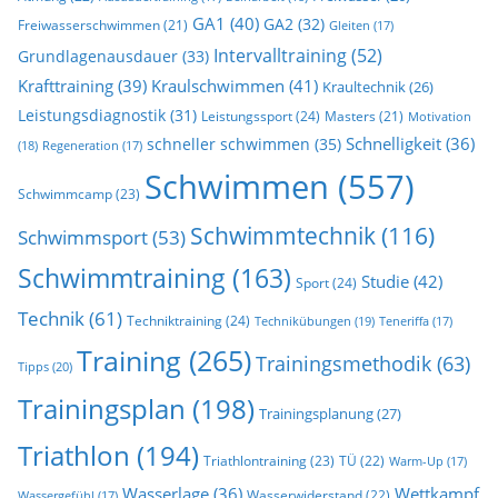
GA1
(40)
GA2
(32)
Freiwasserschwimmen
(21)
Gleiten
(17)
Intervalltraining
(52)
Grundlagenausdauer
(33)
Krafttraining
(39)
Kraulschwimmen
(41)
Kraultechnik
(26)
Leistungsdiagnostik
(31)
Leistungssport
(24)
Masters
(21)
Motivation
Schnelligkeit
(36)
schneller schwimmen
(35)
(18)
Regeneration
(17)
Schwimmen
(557)
Schwimmcamp
(23)
Schwimmtechnik
(116)
Schwimmsport
(53)
Schwimmtraining
(163)
Studie
(42)
Sport
(24)
Technik
(61)
Techniktraining
(24)
Technikübungen
(19)
Teneriffa
(17)
Training
(265)
Trainingsmethodik
(63)
Tipps
(20)
Trainingsplan
(198)
Trainingsplanung
(27)
Triathlon
(194)
Triathlontraining
(23)
TÜ
(22)
Warm-Up
(17)
Wasserlage
(36)
Wettkampf
Wasserwiderstand
(22)
Wassergefühl
(17)