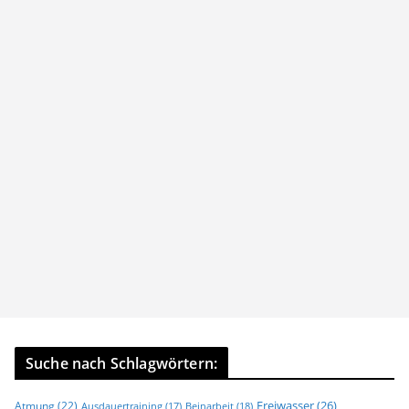
Suche nach Schlagwörtern:
Freiwasser
(26)
Atmung
(22)
Beinarbeit
(18)
Ausdauertraining
(17)