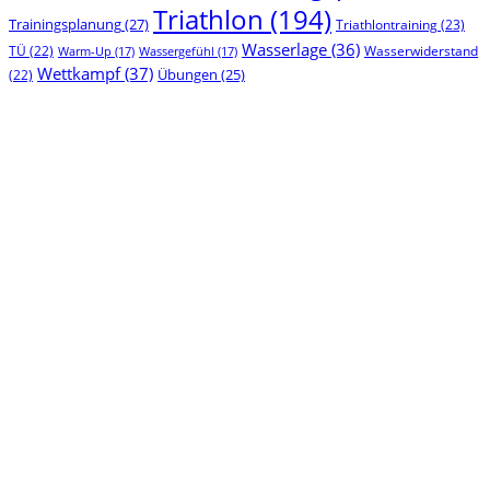
Triathlon
(194)
Trainingsplanung
(27)
Triathlontraining
(23)
Wasserlage
(36)
TÜ
(22)
Wasserwiderstand
Warm-Up
(17)
Wassergefühl
(17)
Wettkampf
(37)
(22)
Übungen
(25)