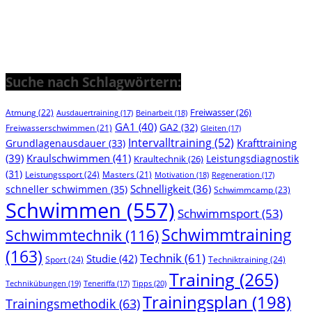
Suche nach Schlagwörtern:
Freiwasser
(26)
Atmung
(22)
Beinarbeit
(18)
Ausdauertraining
(17)
GA1
(40)
GA2
(32)
Freiwasserschwimmen
(21)
Gleiten
(17)
Intervalltraining
(52)
Krafttraining
Grundlagenausdauer
(33)
(39)
Kraulschwimmen
(41)
Leistungsdiagnostik
Kraultechnik
(26)
(31)
Leistungssport
(24)
Masters
(21)
Motivation
(18)
Regeneration
(17)
Schnelligkeit
(36)
schneller schwimmen
(35)
Schwimmcamp
(23)
Schwimmen
(557)
Schwimmsport
(53)
Schwimmtraining
Schwimmtechnik
(116)
(163)
Technik
(61)
Studie
(42)
Sport
(24)
Techniktraining
(24)
Training
(265)
Technikübungen
(19)
Tipps
(20)
Teneriffa
(17)
Trainingsplan
(198)
Trainingsmethodik
(63)