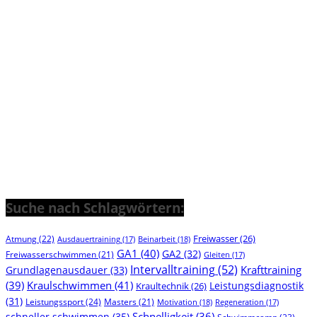
Suche nach Schlagwörtern:
Freiwasser
(26)
Atmung
(22)
Beinarbeit
(18)
Ausdauertraining
(17)
GA1
(40)
GA2
(32)
Freiwasserschwimmen
(21)
Gleiten
(17)
Intervalltraining
(52)
Krafttraining
Grundlagenausdauer
(33)
(39)
Kraulschwimmen
(41)
Leistungsdiagnostik
Kraultechnik
(26)
(31)
Leistungssport
(24)
Masters
(21)
Motivation
(18)
Regeneration
(17)
Schnelligkeit
(36)
schneller schwimmen
(35)