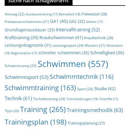
Suche nach Schlagwörtern:
Freiwasser
(26)
Atmung
(22)
Beinarbeit
(18)
Ausdauertraining
(17)
GA1
(40)
GA2
(32)
Freiwasserschwimmen
(21)
Gleiten
(17)
Intervalltraining
(52)
Grundlagenausdauer
(33)
Krafttraining
(39)
Kraulschwimmen
(41)
Kraultechnik
(26)
Leistungsdiagnostik
(31)
Leistungssport
(24)
Masters
(21)
Motivation
Schnelligkeit
(36)
schneller schwimmen
(35)
(18)
Regeneration
(17)
Schwimmen
(557)
Schwimmcamp
(23)
Schwimmtechnik
(116)
Schwimmsport
(53)
Schwimmtraining
(163)
Studie
(42)
Sport
(24)
Technik
(61)
Techniktraining
(24)
Technikübungen
(19)
Teneriffa
(17)
Training
(265)
Trainingsmethodik
(63)
Tipps
(20)
Trainingsplan
(198)
Trainingsplanung
(27)