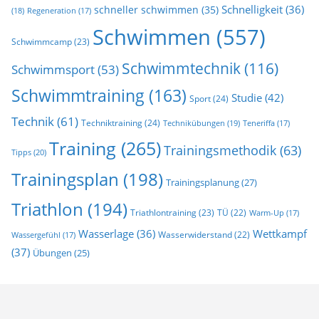
Schnelligkeit
(36)
schneller schwimmen
(35)
(18)
Regeneration
(17)
Schwimmen
(557)
Schwimmcamp
(23)
Schwimmtechnik
(116)
Schwimmsport
(53)
Schwimmtraining
(163)
Studie
(42)
Sport
(24)
Technik
(61)
Techniktraining
(24)
Technikübungen
(19)
Teneriffa
(17)
Training
(265)
Trainingsmethodik
(63)
Tipps
(20)
Trainingsplan
(198)
Trainingsplanung
(27)
Triathlon
(194)
Triathlontraining
(23)
TÜ
(22)
Warm-Up
(17)
Wasserlage
(36)
Wettkampf
Wasserwiderstand
(22)
Wassergefühl
(17)
(37)
Übungen
(25)