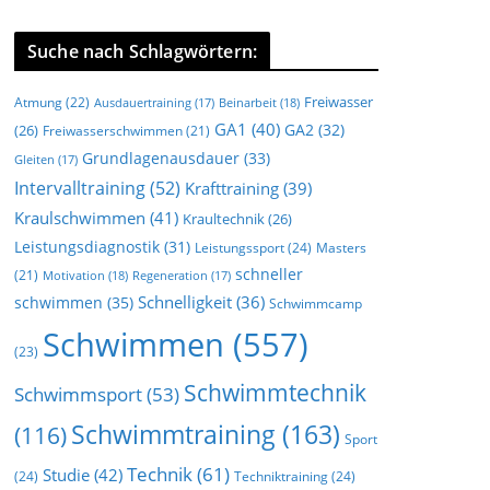
Suche nach Schlagwörtern:
Freiwasser
Atmung
(22)
Beinarbeit
(18)
Ausdauertraining
(17)
GA1
(40)
GA2
(32)
(26)
Freiwasserschwimmen
(21)
Grundlagenausdauer
(33)
Gleiten
(17)
Intervalltraining
(52)
Krafttraining
(39)
Kraulschwimmen
(41)
Kraultechnik
(26)
Leistungsdiagnostik
(31)
Leistungssport
(24)
Masters
schneller
(21)
Motivation
(18)
Regeneration
(17)
Schnelligkeit
(36)
schwimmen
(35)
Schwimmcamp
Schwimmen
(557)
(23)
Schwimmtechnik
Schwimmsport
(53)
Schwimmtraining
(163)
(116)
Sport
Technik
(61)
Studie
(42)
(24)
Techniktraining
(24)