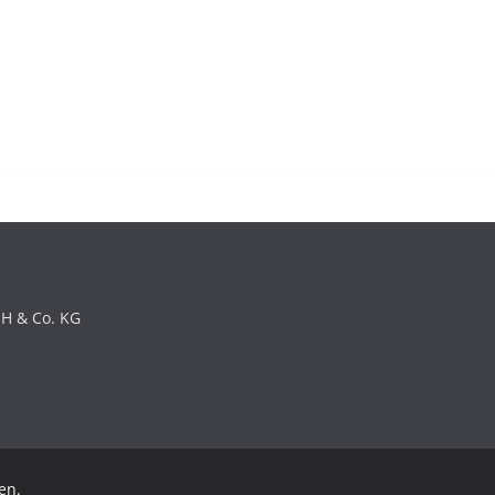
bH & Co. KG
en.