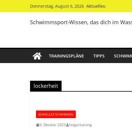
Zum
Aktuelles:
Donnerstag, August 6, 2026
Inhalt
springen
Schwimmsport-Wissen, das dich im Wass
TRAININGSPLÄNE
TIPPS
SCHWIM
lockerheit
SCHNELLER SCHWIMMEN
9. Oktober 2023
holgerluening