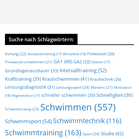
Suche nach Schlagwörtern:
Freiwasser
(26)
Atmung
(22)
Beinarbeit
(18)
Ausdauertraining
(17)
GA1
(40)
GA2
(32)
Freiwasserschwimmen
(21)
Gleiten
(17)
Intervalltraining
(52)
Grundlagenausdauer
(33)
Krafttraining
(39)
Kraulschwimmen
(41)
Kraultechnik
(26)
Leistungsdiagnostik
(31)
Leistungssport
(24)
Masters
(21)
Motivation
Schnelligkeit
(36)
schneller schwimmen
(35)
(18)
Regeneration
(17)
Schwimmen
(557)
Schwimmcamp
(23)
Schwimmtechnik
(116)
Schwimmsport
(54)
Schwimmtraining
(163)
Studie
(42)
Sport
(24)