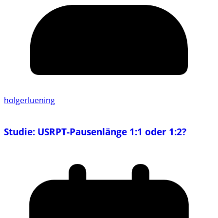
holgerluening
Studie: USRPT-Pausenlänge 1:1 oder 1:2?