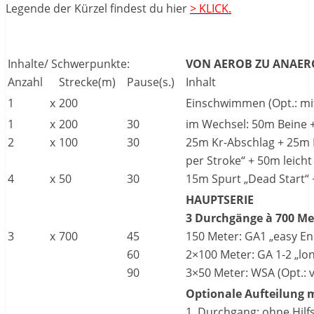
Legende der Kürzel findest du hier
> KLICK.
Inhalte/ Schwerpunkte:
VON AEROB ZU ANAER
Anzahl
Strecke(m)
Pause(s.)
Inhalt
1
x
200
Einschwimmen (Opt.: mi
1
x
200
30
im Wechsel: 50m Beine
2
x
100
30
25m Kr-Abschlag + 25m 
per Stroke“ + 50m leicht
4
x
50
30
15m Spurt „Dead Start“ 
HAUPTSERIE
3 Durchgänge à 700 Met
3
x
700
45
150 Meter: GA1 „easy E
60
2×100 Meter: GA 1-2 „lo
90
3×50 Meter: WSA (Opt.: 
Optionale Aufteilung m
1. Durchgang: ohne Hilf