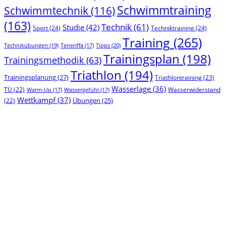
Schwimmtraining
Schwimmtechnik
(116)
(163)
Technik
(61)
Studie
(42)
Sport
(24)
Techniktraining
(24)
Training
(265)
Technikübungen
(19)
Tipps
(20)
Teneriffa
(17)
Trainingsplan
(198)
Trainingsmethodik
(63)
Triathlon
(194)
Trainingsplanung
(27)
Triathlontraining
(23)
Wasserlage
(36)
TÜ
(22)
Wasserwiderstand
Warm-Up
(17)
Wassergefühl
(17)
Wettkampf
(37)
(22)
Übungen
(25)