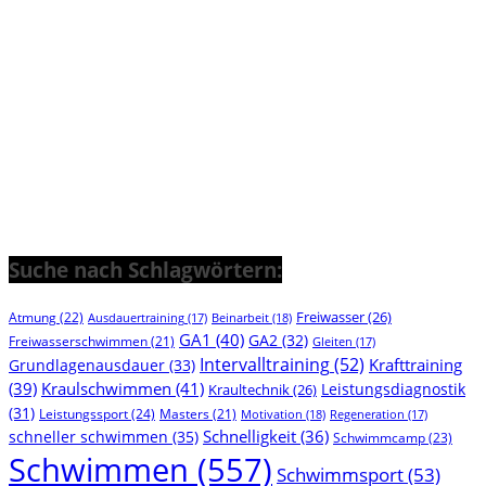
Suche nach Schlagwörtern:
Freiwasser
(26)
Atmung
(22)
Beinarbeit
(18)
Ausdauertraining
(17)
GA1
(40)
GA2
(32)
Freiwasserschwimmen
(21)
Gleiten
(17)
Intervalltraining
(52)
Krafttraining
Grundlagenausdauer
(33)
(39)
Kraulschwimmen
(41)
Leistungsdiagnostik
Kraultechnik
(26)
(31)
Leistungssport
(24)
Masters
(21)
Motivation
(18)
Regeneration
(17)
Schnelligkeit
(36)
schneller schwimmen
(35)
Schwimmcamp
(23)
Schwimmen
(557)
Schwimmsport
(53)