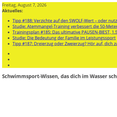
Zum
Freitag, August 7, 2026
Inhalt
Aktuelles:
springen
Tipp #188: Verzichte auf den SWOLF-Wert – oder nutze
Studie: Atemmangel-Training verbessert die 50-Mete
Trainingsplan #185: Das ultimative PAUSEN-BIEST, 1.
Studie: Die Bedeutung der Familie im Leistungssport
Tipp #187: Dreierzug oder Zweierzug? Hör auf, dich z
Schwimmsport-Wissen, das dich im Wasser sch