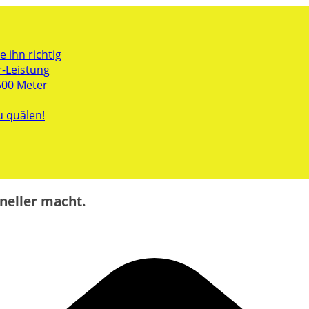
 ihn richtig
r-Leistung
500 Meter
u quälen!
neller macht.