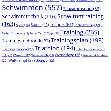
Schwimmcamp
(23)
Schwimmen
(557)
Schwimmsport
(53)
Schwimmtraining
Schwimmtechnik
(116)
(163)
Technik
(61)
Studie
(42)
Sport
(24)
Techniktraining
(24)
Training
(265)
Technikübungen
(19)
Tipps
(20)
Teneriffa
(17)
Trainingsplan
(198)
Trainingsmethodik
(63)
Triathlon
(194)
Trainingsplanung
(27)
Triathlontraining
(23)
Wasserlage
(36)
TÜ
(22)
Wasserwiderstand
Warm-Up
(17)
Wassergefühl
(17)
Wettkampf
(37)
(22)
Übungen
(25)