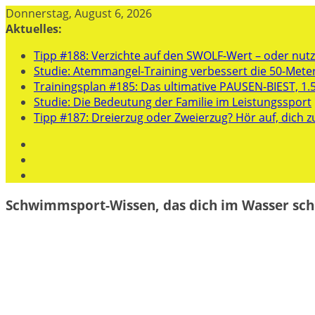
Zum
Donnerstag, August 6, 2026
Inhalt
Aktuelles:
springen
Tipp #188: Verzichte auf den SWOLF-Wert – oder nutze
Studie: Atemmangel-Training verbessert die 50-Mete
Trainingsplan #185: Das ultimative PAUSEN-BIEST, 1.
Studie: Die Bedeutung der Familie im Leistungssport
Tipp #187: Dreierzug oder Zweierzug? Hör auf, dich z
Schwimmsport-Wissen, das dich im Wasser sch