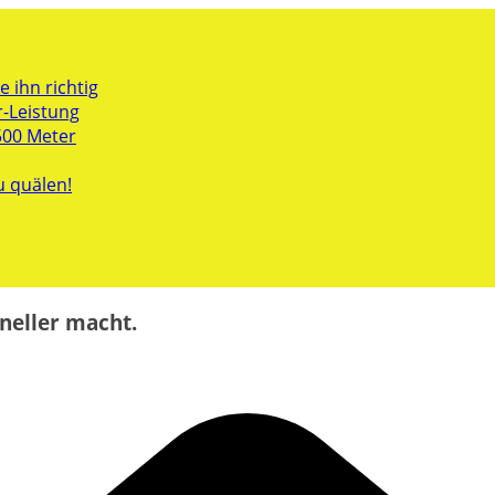
 ihn richtig
r-Leistung
500 Meter
u quälen!
neller macht.