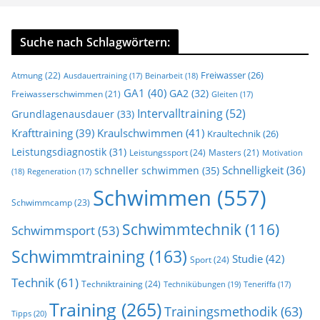
Suche nach Schlagwörtern:
Freiwasser
(26)
Atmung
(22)
Beinarbeit
(18)
Ausdauertraining
(17)
GA1
(40)
GA2
(32)
Freiwasserschwimmen
(21)
Gleiten
(17)
Intervalltraining
(52)
Grundlagenausdauer
(33)
Krafttraining
(39)
Kraulschwimmen
(41)
Kraultechnik
(26)
Leistungsdiagnostik
(31)
Leistungssport
(24)
Masters
(21)
Motivation
Schnelligkeit
(36)
schneller schwimmen
(35)
(18)
Regeneration
(17)
Schwimmen
(557)
Schwimmcamp
(23)
Schwimmtechnik
(116)
Schwimmsport
(53)
Schwimmtraining
(163)
Studie
(42)
Sport
(24)
Technik
(61)
Techniktraining
(24)
Technikübungen
(19)
Teneriffa
(17)
Training
(265)
Trainingsmethodik
(63)
Tipps
(20)