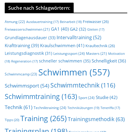
Suche nach Schlagwörtern:
Freiwasser
(26)
Atmung
(22)
Beinarbeit
(18)
Ausdauertraining
(17)
GA1
(40)
GA2
(32)
Freiwasserschwimmen
(21)
Gleiten
(17)
Intervalltraining
(52)
Grundlagenausdauer
(33)
Krafttraining
(39)
Kraulschwimmen
(41)
Kraultechnik
(26)
Leistungsdiagnostik
(31)
Leistungssport
(24)
Masters
(21)
Motivation
Schnelligkeit
(36)
schneller schwimmen
(35)
(18)
Regeneration
(17)
Schwimmen
(557)
Schwimmcamp
(23)
Schwimmtechnik
(116)
Schwimmsport
(54)
Schwimmtraining
(163)
Studie
(42)
Sport
(24)
Technik
(61)
Techniktraining
(24)
Technikübungen
(19)
Teneriffa
(17)
Training
(265)
Trainingsmethodik
(63)
Tipps
(20)
Trainingsplan
(198)