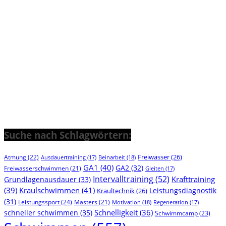
Suche nach Schlagwörtern:
Freiwasser
(26)
Atmung
(22)
Beinarbeit
(18)
Ausdauertraining
(17)
GA1
(40)
GA2
(32)
Freiwasserschwimmen
(21)
Gleiten
(17)
Intervalltraining
(52)
Krafttraining
Grundlagenausdauer
(33)
(39)
Kraulschwimmen
(41)
Leistungsdiagnostik
Kraultechnik
(26)
(31)
Leistungssport
(24)
Masters
(21)
Motivation
(18)
Regeneration
(17)
Schnelligkeit
(36)
schneller schwimmen
(35)
Schwimmcamp
(23)