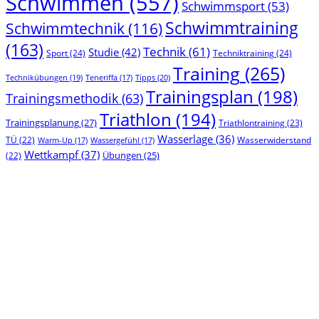
Schwimmen
(557)
Schwimmsport
(53)
Schwimmtraining
Schwimmtechnik
(116)
(163)
Technik
(61)
Studie
(42)
Sport
(24)
Techniktraining
(24)
Training
(265)
Technikübungen
(19)
Tipps
(20)
Teneriffa
(17)
Trainingsplan
(198)
Trainingsmethodik
(63)
Triathlon
(194)
Trainingsplanung
(27)
Triathlontraining
(23)
Wasserlage
(36)
TÜ
(22)
Wasserwiderstand
Warm-Up
(17)
Wassergefühl
(17)
Wettkampf
(37)
(22)
Übungen
(25)