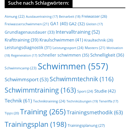
Suche nach Schlagwörtern:
Freiwasser
(26)
Atmung
(22)
Beinarbeit
(18)
Ausdauertraining
(17)
GA1
(40)
GA2
(32)
Freiwasserschwimmen
(21)
Gleiten
(17)
Intervalltraining
(52)
Grundlagenausdauer
(33)
Krafttraining
(39)
Kraulschwimmen
(41)
Kraultechnik
(26)
Leistungsdiagnostik
(31)
Leistungssport
(24)
Masters
(21)
Motivation
Schnelligkeit
(36)
schneller schwimmen
(35)
(18)
Regeneration
(17)
Schwimmen
(557)
Schwimmcamp
(23)
Schwimmtechnik
(116)
Schwimmsport
(53)
Schwimmtraining
(163)
Studie
(42)
Sport
(24)
Technik
(61)
Techniktraining
(24)
Technikübungen
(19)
Teneriffa
(17)
Training
(265)
Trainingsmethodik
(63)
Tipps
(20)
Trainingsplan
(198)
Trainingsplanung
(27)