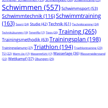
Schwimmcamp
(23)
Schwimmen
(557)
Schwimmsport
(53)
Schwimmtraining
Schwimmtechnik
(116)
(163)
Technik
(61)
Studie
(42)
Sport
(24)
Techniktraining
(24)
Training
(265)
Technikübungen
(19)
Tipps
(20)
Teneriffa
(17)
Trainingsplan
(198)
Trainingsmethodik
(63)
Triathlon
(194)
Trainingsplanung
(27)
Triathlontraining
(23)
Wasserlage
(36)
TÜ
(22)
Wasserwiderstand
Warm-Up
(17)
Wassergefühl
(17)
Wettkampf
(37)
(22)
Übungen
(25)