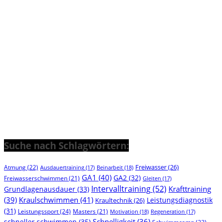
Suche nach Schlagwörtern:
Freiwasser
(26)
Atmung
(22)
Beinarbeit
(18)
Ausdauertraining
(17)
GA1
(40)
GA2
(32)
Freiwasserschwimmen
(21)
Gleiten
(17)
Intervalltraining
(52)
Krafttraining
Grundlagenausdauer
(33)
(39)
Kraulschwimmen
(41)
Leistungsdiagnostik
Kraultechnik
(26)
(31)
Leistungssport
(24)
Masters
(21)
Motivation
(18)
Regeneration
(17)
Schnelligkeit
(36)
schneller schwimmen
(35)