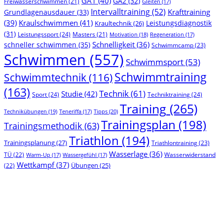
GA1
(40)
GA2
(32)
Freiwasserschwimmen
(21)
Gleiten
(17)
Intervalltraining
(52)
Krafttraining
Grundlagenausdauer
(33)
(39)
Kraulschwimmen
(41)
Leistungsdiagnostik
Kraultechnik
(26)
(31)
Leistungssport
(24)
Masters
(21)
Motivation
(18)
Regeneration
(17)
Schnelligkeit
(36)
schneller schwimmen
(35)
Schwimmcamp
(23)
Schwimmen
(557)
Schwimmsport
(53)
Schwimmtraining
Schwimmtechnik
(116)
(163)
Technik
(61)
Studie
(42)
Sport
(24)
Techniktraining
(24)
Training
(265)
Technikübungen
(19)
Tipps
(20)
Teneriffa
(17)
Trainingsplan
(198)
Trainingsmethodik
(63)
Triathlon
(194)
Trainingsplanung
(27)
Triathlontraining
(23)
Wasserlage
(36)
TÜ
(22)
Wasserwiderstand
Warm-Up
(17)
Wassergefühl
(17)
Wettkampf
(37)
(22)
Übungen
(25)