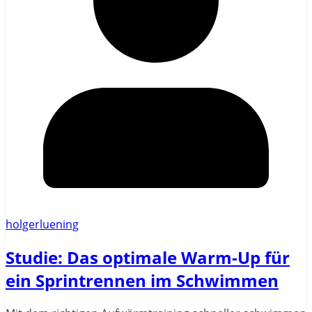
holgerluening
Studie: Das optimale Warm-Up für
ein Sprintrennen im Schwimmen