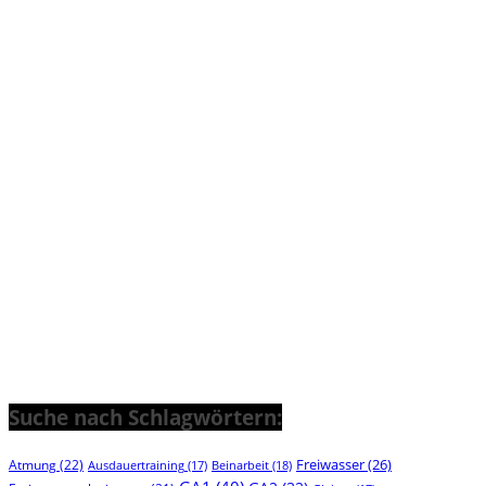
Suche nach Schlagwörtern:
Freiwasser
(26)
Atmung
(22)
Beinarbeit
(18)
Ausdauertraining
(17)