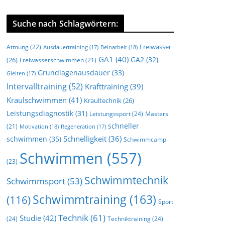
Suche nach Schlagwörtern:
Freiwasser
Atmung
(22)
Beinarbeit
(18)
Ausdauertraining
(17)
GA1
(40)
GA2
(32)
(26)
Freiwasserschwimmen
(21)
Grundlagenausdauer
(33)
Gleiten
(17)
Intervalltraining
(52)
Krafttraining
(39)
Kraulschwimmen
(41)
Kraultechnik
(26)
Leistungsdiagnostik
(31)
Leistungssport
(24)
Masters
schneller
(21)
Motivation
(18)
Regeneration
(17)
Schnelligkeit
(36)
schwimmen
(35)
Schwimmcamp
Schwimmen
(557)
(23)
Schwimmtechnik
Schwimmsport
(53)
Schwimmtraining
(163)
(116)
Sport
Technik
(61)
Studie
(42)
(24)
Techniktraining
(24)