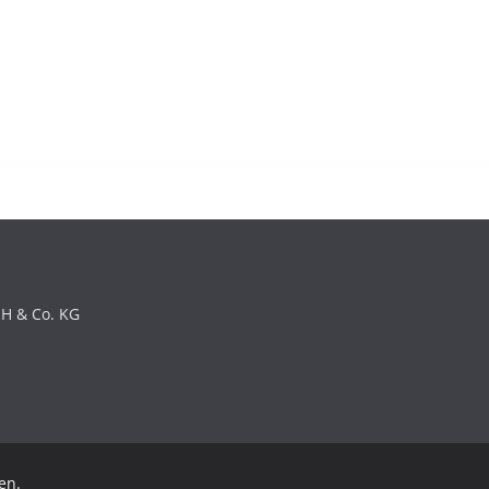
bH & Co. KG
en.