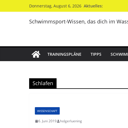
Zum
Aktuelles:
Donnerstag, August 6, 2026
Inhalt
springen
Schwimmsport-Wissen, das dich im Wass
TRAININGSPLÄNE
TIPPS
SCHWIM
Schlafen
WISSENSCHAFT
6. Juni 2019
holgerluening