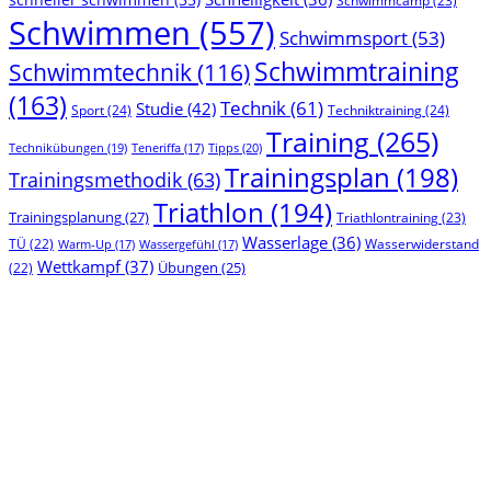
Schwimmcamp
(23)
Schwimmen
(557)
Schwimmsport
(53)
Schwimmtraining
Schwimmtechnik
(116)
(163)
Technik
(61)
Studie
(42)
Sport
(24)
Techniktraining
(24)
Training
(265)
Technikübungen
(19)
Tipps
(20)
Teneriffa
(17)
Trainingsplan
(198)
Trainingsmethodik
(63)
Triathlon
(194)
Trainingsplanung
(27)
Triathlontraining
(23)
Wasserlage
(36)
TÜ
(22)
Wasserwiderstand
Warm-Up
(17)
Wassergefühl
(17)
Wettkampf
(37)
(22)
Übungen
(25)