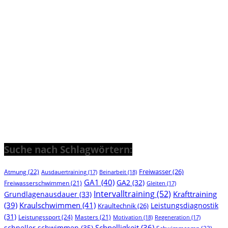
Suche nach Schlagwörtern:
Freiwasser
(26)
Atmung
(22)
Beinarbeit
(18)
Ausdauertraining
(17)
GA1
(40)
GA2
(32)
Freiwasserschwimmen
(21)
Gleiten
(17)
Intervalltraining
(52)
Krafttraining
Grundlagenausdauer
(33)
(39)
Kraulschwimmen
(41)
Leistungsdiagnostik
Kraultechnik
(26)
(31)
Leistungssport
(24)
Masters
(21)
Motivation
(18)
Regeneration
(17)
Schnelligkeit
(36)
schneller schwimmen
(35)