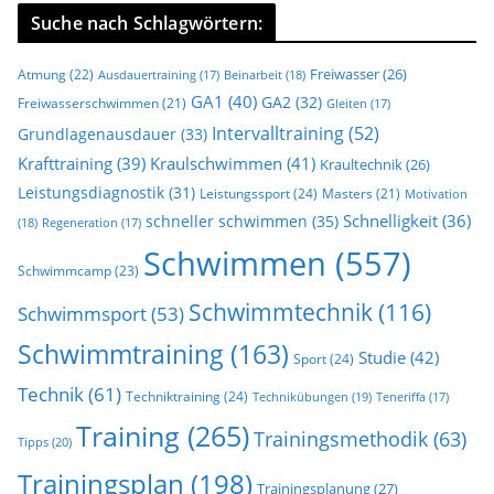
Suche nach Schlagwörtern:
Freiwasser
(26)
Atmung
(22)
Beinarbeit
(18)
Ausdauertraining
(17)
GA1
(40)
GA2
(32)
Freiwasserschwimmen
(21)
Gleiten
(17)
Intervalltraining
(52)
Grundlagenausdauer
(33)
Krafttraining
(39)
Kraulschwimmen
(41)
Kraultechnik
(26)
Leistungsdiagnostik
(31)
Leistungssport
(24)
Masters
(21)
Motivation
Schnelligkeit
(36)
schneller schwimmen
(35)
(18)
Regeneration
(17)
Schwimmen
(557)
Schwimmcamp
(23)
Schwimmtechnik
(116)
Schwimmsport
(53)
Schwimmtraining
(163)
Studie
(42)
Sport
(24)
Technik
(61)
Techniktraining
(24)
Technikübungen
(19)
Teneriffa
(17)
Training
(265)
Trainingsmethodik
(63)
Tipps
(20)
Trainingsplan
(198)
Trainingsplanung
(27)